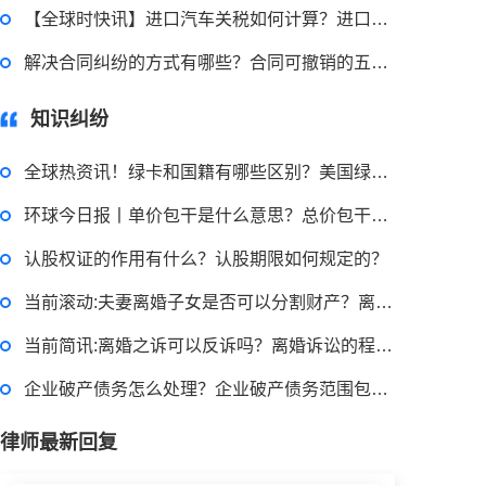
2022-08-30 09:48:22
【全球时快讯】进口汽车关税如何计算？进口汽车关税的作用是什么？
律师回答区
解决合同纠纷的方式有哪些？合同可撤销的五种情形？
知识纠纷
高楼住宅玻璃炸裂应该找谁处理
回复：
可以建议您先找一下物业，由物业处置
全球热资讯！绿卡和国籍有哪些区别？美国绿卡和移民一样吗？
环球今日报丨单价包干是什么意思？总价包干是什么意思？
2022-11-14 09:48:30
认股权证的作用有什么？认股期限如何规定的？
律师回答区
当前滚动:夫妻离婚子女是否可以分割财产？离婚分割夫妻共同财产要注意什么？
当前简讯:离婚之诉可以反诉吗？离婚诉讼的程序和费用是多少？
退休职工涨工资最新消息 退休人员涨工资注意事项有哪些？
企业破产债务怎么处理？企业破产债务范围包括哪些？_世界热讯
2022-11-17 17:08:56
律师最新回复
律师回答区