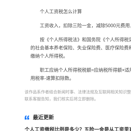
个人工资税怎么计算
工资收入，扣除三险一金，减除5000元费
按《个人所得税法》和国务院《个人所得税
的社会基本养老保险、失业保险费、医疗保险费和
缴纳个人所得税。
职工应纳个人所得税税额=应纳税所得额×适用
用税率-速算扣除数。
该作品系作者结合新闻时事、法律法规及互联网相关知识整
联系客服告知，我们核实后将立即删除。
标签：
五险一金
最近更新
个人工资缴税比例是多少？五险一金是从工资里直