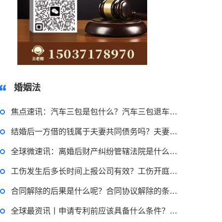
15037178970
婚姻法
焦点速讯：汽车三包是包什么？汽车三包退车条件是什么？
结婚后一方借的钱属于夫妻共同债务吗？夫妻间共同债务如何认定？
2022-11-18 12:16:14
全球微速讯：离婚后财产纠纷管辖法院是什么？离婚后财产分割去哪里起诉？
律师回答区
工伤发生后多长时间上报公司有效？工伤开庭后多久下判决书？-天天关注
合同解除的后果是什么呢？合同协议解除的条件是什么？
民事权利包括哪些
全球最资讯丨申请专利前应该具备什么条件？专利权具有哪些特征？