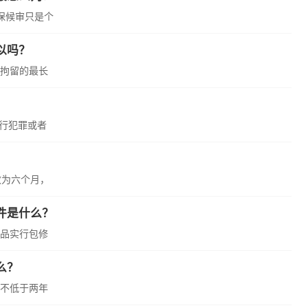
保候审只是个
以吗？
法拘留的最长
实行犯罪或者
效为六个月，
件是什么？
品实行包修
么？
不低于两年