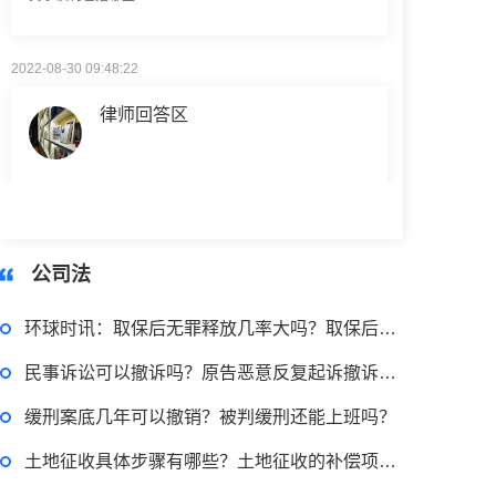
2022-08-30 09:48:22
律师回答区
高楼住宅玻璃炸裂应该找谁处理
回复：
可以建议您先找一下物业，由物业处置
2022-11-14 09:48:30
公司法
律师回答区
环球时讯：取保后无罪释放几率大吗？取保后一般怎么判？
民事诉讼可以撤诉吗？原告恶意反复起诉撤诉怎么办？_资讯
退休职工涨工资最新消息 退休人员涨工资注意事项有哪些？
缓刑案底几年可以撤销？被判缓刑还能上班吗？
2022-11-17 17:08:56
土地征收具体步骤有哪些？土地征收的补偿项目是什么？ 新资讯
律师回答区