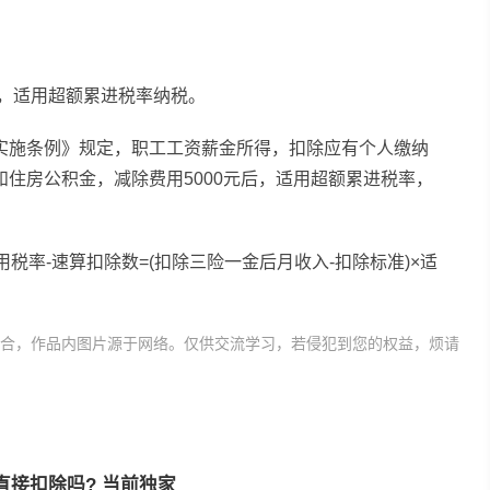
用，适用超额累进税率纳税。
实施条例》规定，职工工资薪金所得，扣除应有个人缴纳
住房公积金，减除费用5000元后，适用超额累进税率，
税率-速算扣除数=(扣除三险一金后月收入-扣除标准)×适
合，作品内图片源于网络。仅供交流学习，若侵犯到您的权益，烦请
是从工资里直接扣除
个人工资
接扣除吗? 当前独家